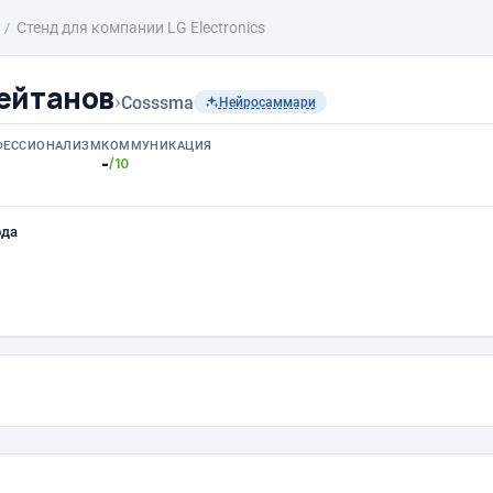
Стенд для компании LG Electronics
ейтанов
›
Cosssma
Нейросаммари
ФЕССИОНАЛИЗМ
КОММУНИКАЦИЯ
-
/10
ода