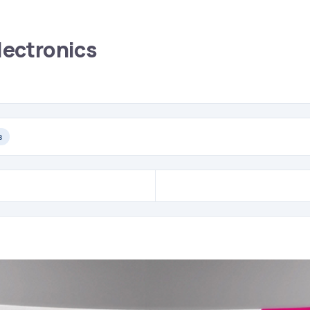
ectronics
в