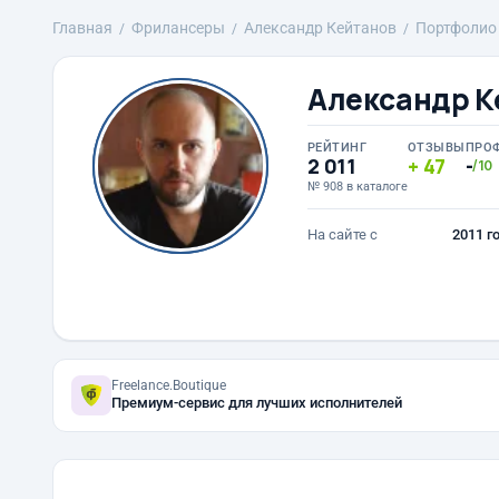
Главная
Фрилансеры
Александр Кейтанов
Портфолио
Александр К
РЕЙТИНГ
ОТЗЫВЫ
ПРО
2 011
47
-
/10
№ 908 в каталоге
На сайте с
2011 г
Freelance.Boutique
Премиум-сервис для лучших исполнителей