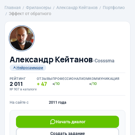
Главная
Фрилансеры
Александр Кейтанов
Портфолио
Эффект от обратного
Александр Кейтанов
›
Cosssma
Нейросаммари
РЕЙТИНГ
ОТЗЫВЫ
ПРОФЕССИОНАЛИЗМ
КОММУНИКАЦИЯ
2 011
47
-
-
/10
/10
№ 907 в каталоге
На сайте с
2011 года
Начать диалог
Создать задание