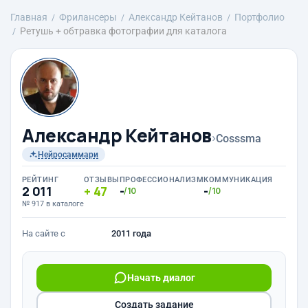
Главная
Фрилансеры
Александр Кейтанов
Портфолио
Ретушь + обтравка фотографии для каталога
Александр Кейтанов
›
Cosssma
Нейросаммари
РЕЙТИНГ
ОТЗЫВЫ
ПРОФЕССИОНАЛИЗМ
КОММУНИКАЦИЯ
2 011
47
-
-
/10
/10
№ 917 в каталоге
На сайте с
2011 года
Начать диалог
Создать задание