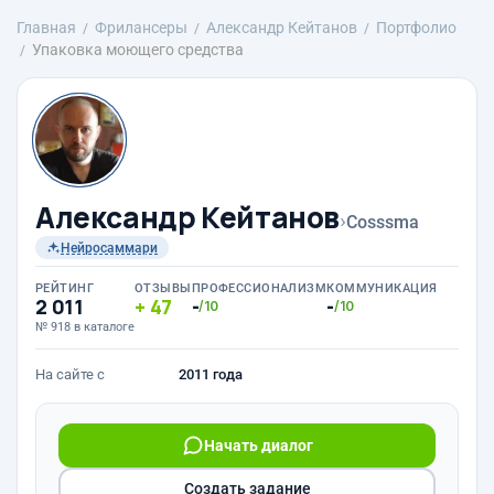
Главная
Фрилансеры
Александр Кейтанов
Портфолио
Упаковка моющего средства
Александр Кейтанов
›
Cosssma
Нейросаммари
РЕЙТИНГ
ОТЗЫВЫ
ПРОФЕССИОНАЛИЗМ
КОММУНИКАЦИЯ
2 011
47
-
-
/10
/10
№ 918 в каталоге
На сайте с
2011 года
Начать диалог
Создать задание