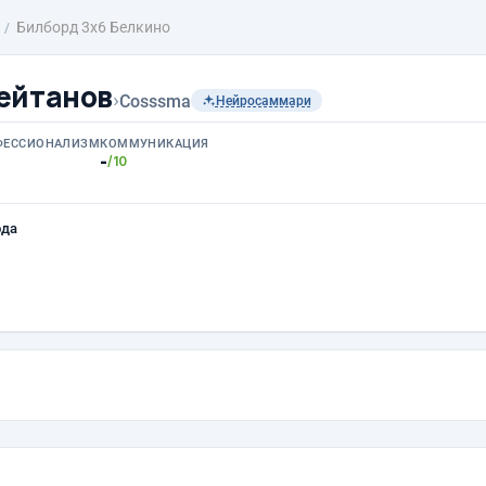
Билборд 3х6 Белкино
ейтанов
›
Cosssma
Нейросаммари
ФЕССИОНАЛИЗМ
КОММУНИКАЦИЯ
-
/10
ода