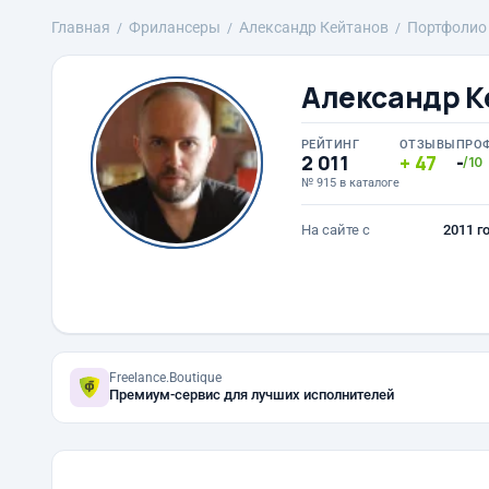
Главная
Фрилансеры
Александр Кейтанов
Портфолио
Александр К
РЕЙТИНГ
ОТЗЫВЫ
ПРО
2 011
47
-
/10
№ 915 в каталоге
На сайте с
2011 г
Freelance.Boutique
Премиум-сервис для лучших исполнителей