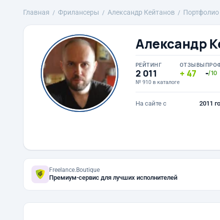
Главная
Фрилансеры
Александр Кейтанов
Портфолио
Александр К
РЕЙТИНГ
ОТЗЫВЫ
ПРО
2 011
47
-
/10
№ 910 в каталоге
На сайте с
2011 г
Freelance.Boutique
Премиум-сервис для лучших исполнителей