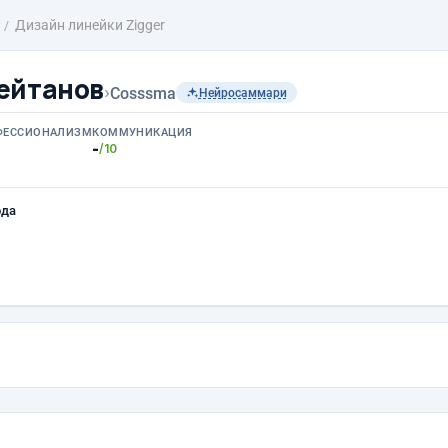
Дизайн линейки Zigger
ейтанов
›
Cosssma
Нейросаммари
ФЕССИОНАЛИЗМ
КОММУНИКАЦИЯ
-
/10
ода