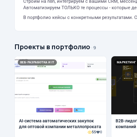
Строим на n8n, интегрируем с вашими CRM, мессен
Автоматизируем ТОЛЬКО те процессы - которые д
В портфолио кейсы с конкретными результатами. С
Проекты в портфолио
· 9
ВЕБ-РАЗРАБОТКА И IT
МАРКЕТИНГ
AI-система автоматических закупок
B2B-лидог
для оптовой компании металлопроката
компаний 
55
0
обогащени