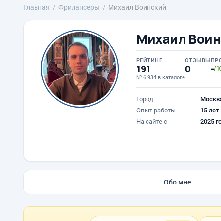
Главная
Фрилансеры
Михаил Воинский
Михаил Воин
РЕЙТИНГ
ОТЗЫВЫ
ПР
191
0
-
/1
№ 6 934 в каталоге
Город
Москв
Опыт работы
15 лет
На сайте с
2025 г
Обо мне