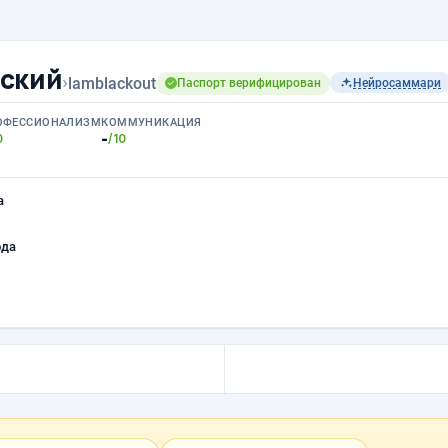
ский
›
lamblackout
Паспорт верифицирован
Нейросаммари
ОФЕССИОНАЛИЗМ
КОММУНИКАЦИЯ
-
0
/10
а
ода