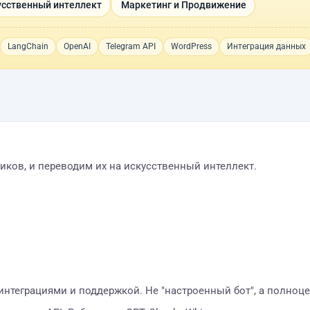
усственный интеллект
Маркетинг и Продвижение
LangChain
OpenAI
Telegram API
WordPress
Интеграция данных
ков, и переводим их на искусственный интеллект.
интеграциями и поддержкой. Не "настроенный бот", а полноц