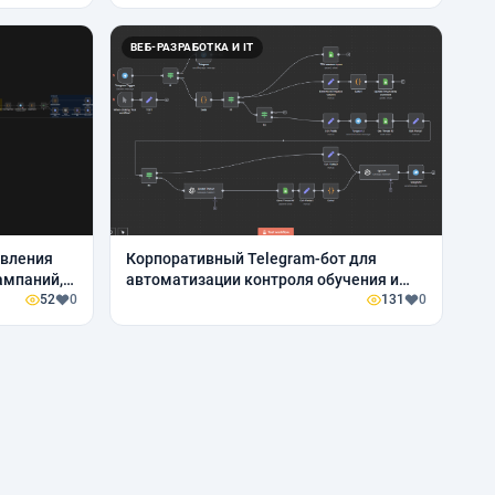
ВЕБ-РАЗРАБОТКА И IT
авления
Корпоративный Telegram-бот для
ампаний,
автоматизации контроля обучения и
ль
52
0
вовлечения сотрудников
131
0