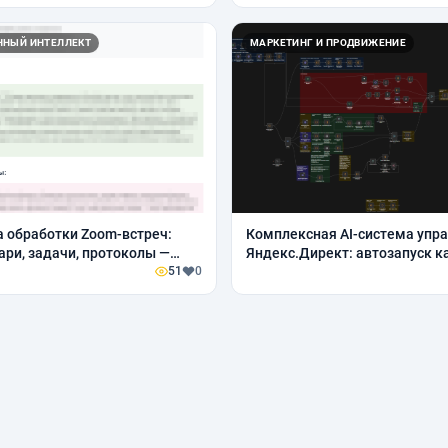
ННЫЙ ИНТЕЛЛЕКТ
МАРКЕТИНГ И ПРОДВИЖЕНИЕ
а обработки Zoom-встреч:
Комплексная AI-система упр
ри, задачи, протоколы —
Яндекс.Директ: автозапуск к
мат под бизнес-процессы
51
0
генерация креативов, контро
бюджета