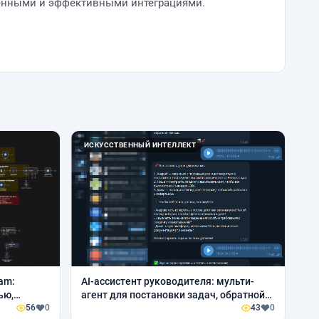
еменными и эффективными интеграциями.
ИСКУССТВЕННЫЙ ИНТЕЛЛЕКТ
am:
AI-ассистент руководителя: мульти-
ью,
агент для постановки задач, обратной
одожимом
56
0
связи и протоколирования
43
0