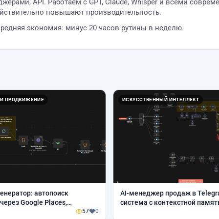
джерами, API. Работаем с GPT, Claude, Whisper и всеми совр
ействительно повышают производительность.
редняя экономия: минус 20 часов рутины в неделю.
 И ПРОДВИЖЕНИЕ
ИСКУССТВЕННЫЙ ИНТЕЛЛЕКТ
енератор: автопоиск
AI-менеджер продаж в Telegr
через Google Places,
система с контекстной памят
е контактов, AI-рассылка
57
0
квалификацией лидов и авт