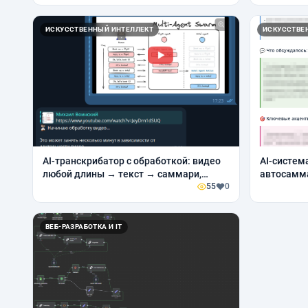
ИСКУССТВЕННЫЙ ИНТЕЛЛЕКТ
ИСКУССТВЕ
AI-транскрибатор с обработкой: видео
AI-систем
любой длины → текст → саммари,
автосамма
ключевые идеи, мануалы, конспекты
55
0
любой фор
ВЕБ-РАЗРАБОТКА И IT