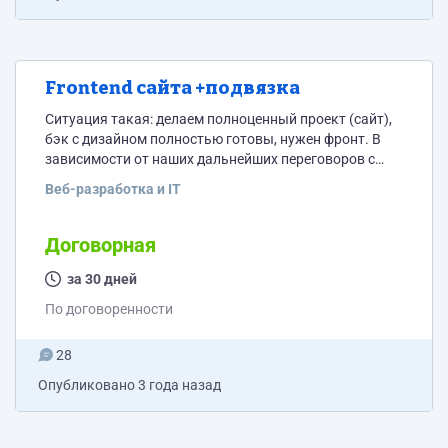
Frontend сайта +подвязка
Ситуация такая: делаем полноценный проект (сайт),
бэк с дизайном полностью готовы, нужен фронт. В
зависимости от наших дальнейших переговоров с
прошлыми разработчиками нужно будет либо
Веб-разработка и IT
полностью сделать фронт с нуля, либо доделать
остатки и подвязать. Сайт довольно большой, нужны
будут анимации, мобильная версия, подвязка
Договорная
платежной криптовалютной системы. Нужен
АДЕКВАТНЫЙ человек (команда), который сможет
за 30 дней
сделать качественно и оперативно (в разумных
По договоренности
пределах). Изначально все писалось на...
28
Опубликовано
3 года назад