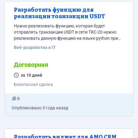
Разработать функцию для
реализации тоанзакции USDT
Нужно реализовать функцию, которая будет
отправлять транзакции USDT в сети TRC-20 нужно
реализовать данную функцию на языке python при
помощи библиотеки tronpy, версии 0.4.0. •Функция
Веб-разработка и IT
должны работать корректно, не на одну транзакцию
•Нужно будет объяснить, как она работает, показать
демо версию работы данной функции !
Договорная
криптовалюта, USDT, TRC-20, USDT TRC-20
за 10 дней
Безопасная сделка
8
Опубликовано
3 года назад
Разработать виджет для AMO CRM