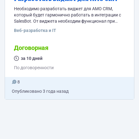
Необходимо разработать виджет для AMO CRM,
который будет гармонично работать в интеграции с
SalesBot. От виджета необходим функционал при
котором при отправлении команды /start в бота, на
Веб-разработка и IT
определенный вебхук(его предоставим)
отправляется телеграмм айдшник этого
пользователя Необходима интеграция только с
Договорная
телеграмом, другие мессенджеры нам не нужны. Цена
и сроки договорные
за 10 дней
По договоренности
8
Опубликовано
3 года назад