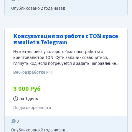
Опубликовано
2 года назад
Консультация по работе с TON space
и wallet в Telegram
Нужен человек у которого был опыт работы с
криптовалютой TON. Суть задачи - созвониться,
глянуть код, если потребуется и задать направление
работы. Проблемы в основном с отслеживанием
Веб-разработка и IT
транзакций, привязка кошелька готова. Бэк у нас на
питоне, фронт на реакте (если это нужно) Задача
срочная, созвон необходимо сделать сегодня.
3 000 Руб
Прикрепляйте тг.
за 1 день
По договоренности
3
Опубликовано
2 года назад