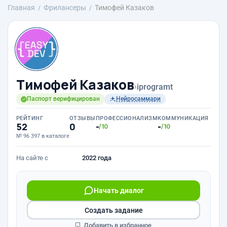
Главная
Фрилансеры
Тимофей Казаков
Тимофей Казаков
›
iprogramt
Паспорт верифицирован
Нейросаммари
РЕЙТИНГ
ОТЗЫВЫ
ПРОФЕССИОНАЛИЗМ
КОММУНИКАЦИЯ
52
0
-
-
/10
/10
№ 96 397 в каталоге
На сайте с
2022 года
Начать диалог
Создать задание
Добавить в избранное