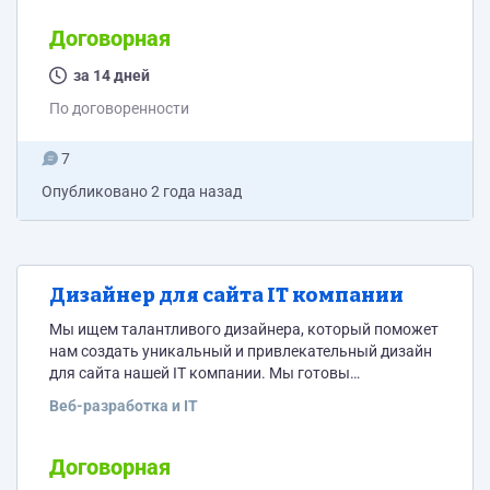
понимает, что нужно для привлечения клиентов на
сайте. 2)Может составлять краткие, грамотные,
Договорная
ёмкие, красивые текста и знает как их качественно
интегрировать на страницу. 3)У вас должен быть
за 14 дней
подтвержденный опыт как в...
По договоренности
7
Опубликовано
2 года назад
Дизайнер для сайта IT компании
Мы ищем талантливого дизайнера, который поможет
нам создать уникальный и привлекательный дизайн
для сайта нашей IT компании. Мы готовы
предоставить вам уже сформированное техническое
Веб-разработка и IT
задание, ссылку на которое будет прикреплена ниже.
Требования: - Отличное портфолио, включающее
примеры дизайнов сайтов различной сложности и
Договорная
стилей. - Опыт работы в области веб-дизайна и