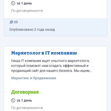
знание современных тенденций в дизайне. -
за 1 день
Ответственность и честность в выполнении
По договоренности
поставленных задач. -...
39
Опубликовано
2 года назад
Маркетолог в IT компанию
Наша IT компания ищет опытного маркетолога,
который поможет нам создать эффективный и
продающий сайт для нашего бизнеса. Мы ищем
профессионала с отличным портфолио, содержащим
Маркетинг и Продвижение
кейсы успешных проектов, демонстрирующих умение
привлекать и удерживать целевую аудиторию.
Требования: - Значительный опыт в digital маркетинге
Договорная
и создании продающих сайтов. - Документированные
успехи и кейсы работ, подтверждающие достижения
за 1 день
в области маркетинга. - Глубокое понимание
По договоренности
пользовательского поведения и опыт работы...