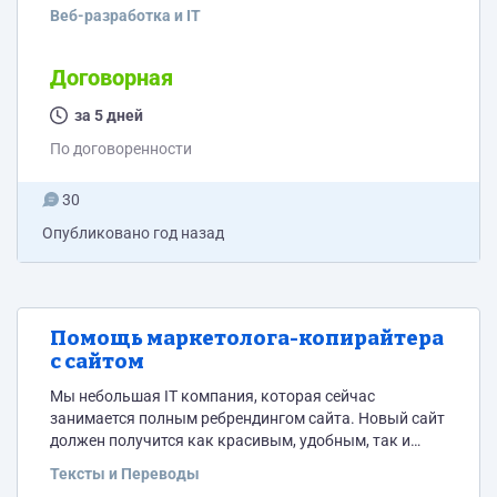
подробную информацию и детали обсудим с
Веб-разработка и IT
потенциальным исполнителем
Договорная
за 5 дней
По договоренности
30
Опубликовано
год назад
Помощь маркетолога-копирайтера
с сайтом
Мы небольшая IT компания, которая сейчас
занимается полным ребрендингом сайта. Новый сайт
должен получится как красивым, удобным, так и
продающим. Для этого в пару к дизайнеру нужен
Тексты и Переводы
человек, который: 1)Работает в сфере продаж,