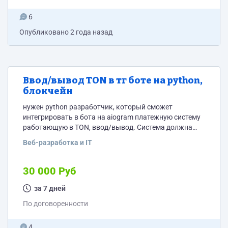
6
Опубликовано
2 года назад
Ввод/вывод TON в тг боте на python,
блокчейн
нужен python разработчик, который сможет
интегрировать в бота на aiogram платежную систему
работающую в TON, ввод/вывод. Система должна
быть самописной и напрямую работать с
Веб-разработка и IT
блокчейном. Как мы видим ее работу Пополнение: 1.
для каждого нового пользователя создается кошелек
и приватный ключ. 2. Пользователь пополняет
30 000 Руб
сгенерированный для него кошелек, мы должны
отслеживать данные транзакции. 3. После
за 7 дней
пополнения сгенерированного кошелька мы
По договоренности
отправляем транзакцию на наш кошелек...
4