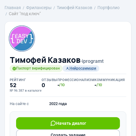
Главная
Фрилансеры
Тимофей Казаков
Портфолио
Сайт "под ключ"
Тимофей Казаков
›
iprogramt
Паспорт верифицирован
Нейросаммари
РЕЙТИНГ
ОТЗЫВЫ
ПРОФЕССИОНАЛИЗМ
КОММУНИКАЦИЯ
52
0
-
-
/10
/10
№ 96 387 в каталоге
На сайте с
2022 года
Начать диалог
Создать задание