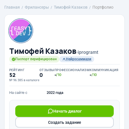
Главная
Фрилансеры
Тимофей Казаков
Портфолио
Тимофей Казаков
›
iprogramt
Паспорт верифицирован
Нейросаммари
РЕЙТИНГ
ОТЗЫВЫ
ПРОФЕССИОНАЛИЗМ
КОММУНИКАЦИЯ
52
0
-
-
/10
/10
№ 96 385 в каталоге
На сайте с
2022 года
Начать диалог
Создать задание