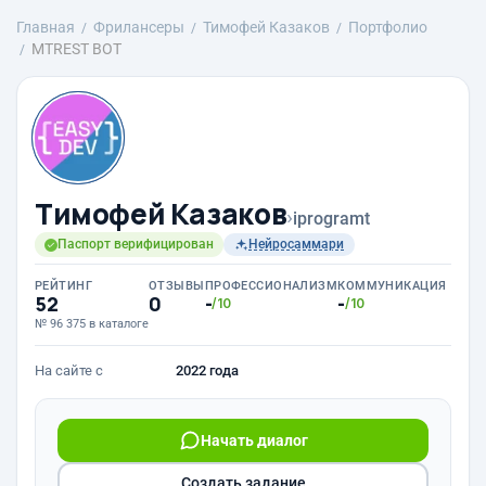
Главная
Фрилансеры
Тимофей Казаков
Портфолио
MTREST BOT
Тимофей Казаков
›
iprogramt
Паспорт верифицирован
Нейросаммари
РЕЙТИНГ
ОТЗЫВЫ
ПРОФЕССИОНАЛИЗМ
КОММУНИКАЦИЯ
52
0
-
-
/10
/10
№ 96 375 в каталоге
На сайте с
2022 года
Начать диалог
Создать задание