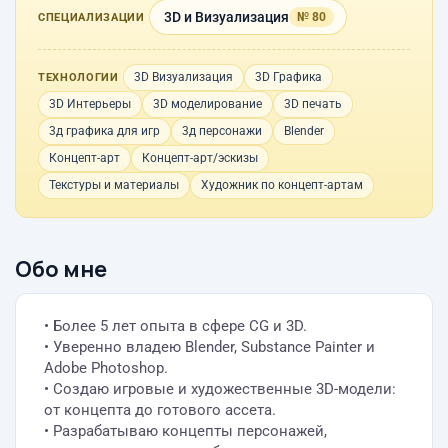
3D и Визуализация
№ 80
СПЕЦИАЛИЗАЦИИ
3D Визуализация
3D Графика
ТЕХНОЛОГИИ
3D Интерьеры
3D моделирование
3D печать
3д графика для игр
3д персонажи
Blender
Концепт-арт
Концепт-арт/эскизы
Текстуры и материалы
Художник по концепт-артам
Обо мне
• Более 5 лет опыта в сфере CG и 3D.
• Уверенно владею Blender, Substance Painter и
Adobe Photoshop.
• Создаю игровые и художественные 3D-модели:
от концепта до готового ассета.
• Разрабатываю концепты персонажей,