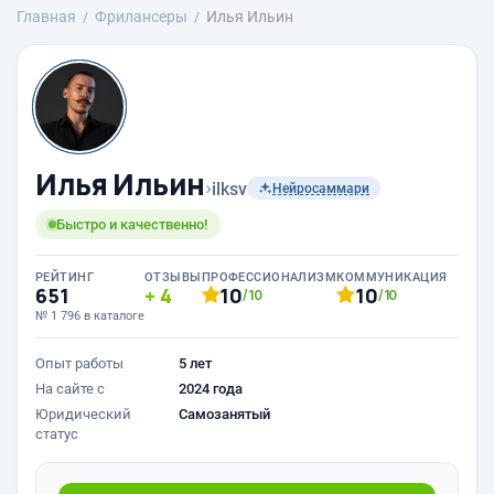
Главная
Фрилансеры
Илья Ильин
Илья Ильин
›
ilksv
Нейросаммари
Быстро и качественно!
РЕЙТИНГ
ОТЗЫВЫ
ПРОФЕССИОНАЛИЗМ
КОММУНИКАЦИЯ
651
4
10
10
/10
/10
№ 1 796 в каталоге
Опыт работы
5 лет
На сайте с
2024 года
Юридический
Самозанятый
статус