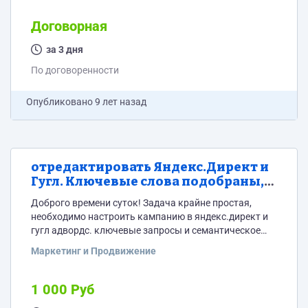
деятельности a-ekspert.ru на дизайн не обращай
внимание, он сделан на коленке чтоб было хоть что
Договорная
то пока готовятся фотоматериалы. соответственно
хотим определиться с лого и фирм стилем, потом от
за 3 дня
этого +...
По договоренности
Опубликовано
9 лет назад
отредактировать Яндекс.Директ и
Гугл. Ключевые слова подобраны,
нет времени разбираться в
Доброго времени суток! Задача крайне простая,
настройках компаний.
необходимо настроить кампанию в яндекс.директ и
гугл адвордс. ключевые запросы и семантическое
ядро делать не нужно, все готово. Только настроить
Маркетинг и Продвижение
условия показа, чтобы минимизировать затраты
1 000 Руб