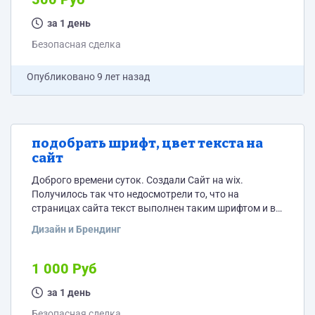
отрасли, а именно: дизайнеры, ремонт, натяжные
потолки и тд. в котором указать о желании
за 1 день
построения партнерских отношений построенных на
Безопасная сделка
рекомендации за %. Для ознакомления сайт...
Опубликовано
9 лет назад
подобрать шрифт, цвет текста на
сайт
Доброго времени суток. Создали Сайт на wix.
Получилось так что недосмотрели то, что на
страницах сайта текст выполнен таким шрифтом и в
таких цветах, что на фоне страниц он не
Дизайн и Брендинг
читаемый.Нужно изменить шрифт и цвет так чтобы
он нормально воспринимался визуально! сайт
maestro-a.com
1 000 Руб
за 1 день
Безопасная сделка