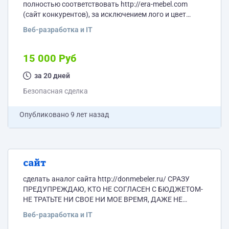
полностью соответствовать http://era-mebel.com
(сайт конкурентов), за исключением лого и цвет
схемы(у нас свои корпоративные цвета.
Веб-разработка и IT
соответствовать заявленному выше(эра) по дизайну
100% с наличием админки и возможностью его
наполнять без ограничений товарами. как это будет
15 000 Руб
реализовано, мне понять сложно, так как я не
вникаю в это. то есть мне нужен сайт, бюджет 15000
за 20 дней
на все а не...
Безопасная сделка
Опубликовано
9 лет назад
сайт
сделать аналог сайта http://donmebeler.ru/ СРАЗУ
ПРЕДУПРЕЖДАЮ, КТО НЕ СОГЛАСЕН С БЮДЖЕТОМ-
НЕ ТРАТЬТЕ НИ СВОЕ НИ МОЕ ВРЕМЯ, ДАЖЕ НЕ
ОСТАВЛЯЙТЕ ЗАЯВКУ
Веб-разработка и IT