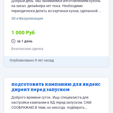
Добрый день. Мы занимаемся изготовлением кухонь
на заказ. дизайнера нет пока. Необходимо
периодически делать из картинки кухни, сделанной в
программе PRO100 делать нормальные
3D и Визуализация
привлекательные картинки кухни с нескольких
ракурсов, для того чтобы она продавалась.
1 000 Руб
за 1 день
Безопасная сделка
Опубликовано
9 лет назад
подготовить кампанию для яндекс
директ перед запуском
Доброго времени суток. Ищу специалиста для
настройки кампании в ЯД перед запуском. САМ
СООБРАЖАЮ В теме, но некогда. подбирать
ключевые слова от "Мебель" "Кухни" по Ростов-на-