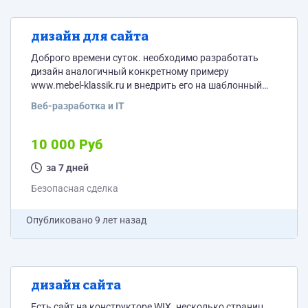
дизайн для сайта
Доброго времени суток. необходимо разработать
дизайн аналогичный конкретному примеру
www.mebel-klassik.ru и внедрить его на шаблонный
сайт на WIX. ТОЛЬКО ВИКС. здесь предложения не
Веб-разработка и IT
читаю- только ватсап +79282708262
10 000 Руб
за 7 дней
Безопасная сделка
Опубликовано
9 лет назад
дизайн сайта
Есть сайт на конструкторе WIX. несколько страниц.