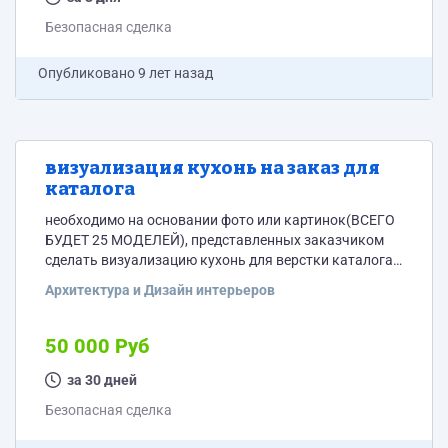
Безопасная сделка
Опубликовано
9 лет назад
визуализация кухонь на заказ для
каталога
необходимо на основании фото или картинок(ВСЕГО
БУДЕТ 25 МОДЕЛЕЙ), представленных заказчиком
сделать визуализацию кухонь для верстки каталога.
уровень реализации должен быть не меньше чем
Архитектура и Дизайн интерьеров
https://www.marya.ru/promo/brand2/?
utm_source=yandex_direct&amp;utm_medium=cpc&amp;u
образцы картинок можно взять здесь
50 000 Руб
https://www.marya.ru/promo/brand2/?
utm_source=yandex_direct&amp;utm_medium=cpc&amp;u
за 30 дней
Безопасная сделка