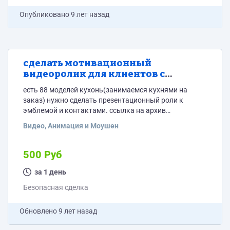
Опубликовано
9 лет назад
сделать мотивационный
видеоролик для клиентов с
призывом обратиться к нам из
есть 88 моделей кухонь(занимаемся кухнями на
набора фото
заказ) нужно сделать презентационный роли к
эмблемой и контактами. ссылка на архив
https://yadi.sk/d/NW-N9FmF3Nzq3k
Видео, Анимация и Моушен
500 Руб
за 1 день
Безопасная сделка
Обновлено
9 лет назад