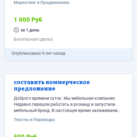
Маркетинг и Продвижение
Дону. сайт, который будет к выдаче: maestro-a.com
работать буду только через безопасную сделку.
ОБРАЩАЮ внимание только на исполнителей с
1 000 Руб
отзывами и более 100 выполненных работ.
за 1 день
Безопасная сделка
Опубликовано
9 лет назад
составить коммерческое
предложение
Доброго времени суток. Мы мебельная компания.
Недавно перешли работать в розницу и запустили
мебельный бренд. В настоящее время налаживаем
партнерские взаимоотношения в связанных
Тексты и Переводы
сегментах. Необходимо написать небольшое КП для
рассылки по электронке от лица компании,
адресованное смежным сегментам мебельной
500 Руб