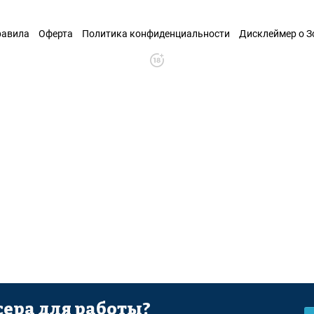
равила
Оферта
Политика конфиденциальности
Дисклеймер о 
ера для работы?