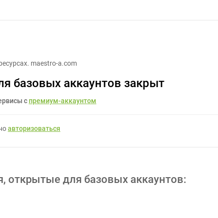
отзывы - Задание для фрилансеров #869835
ресурсах. maestro-a.com
ля базовых аккаунтов закрыт
ервисы с
премиум-аккаунтом
жно
авторизоваться
я, открытые для базовых аккаунтов: