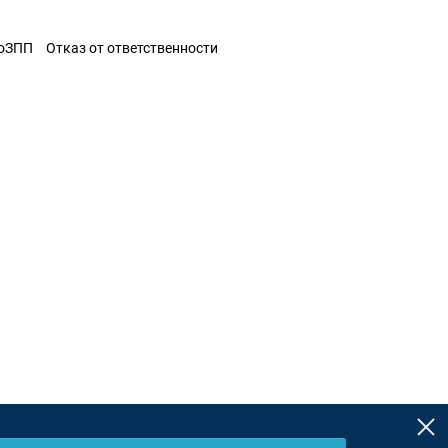
ЗоЗПП
Отказ от ответственности