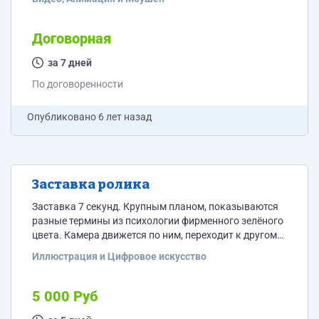
Договорная
за 7 дней
По договоренности
Опубликовано
6 лет назад
Заставка ролика
Заставка 7 секунд. Крупным планом, показываются
разные термины из психологии фирменного зелёного
цвета. Камера движется по ним, переходит к другом
ракурс, слова подсвечиваются и немного
Иллюстрация и Цифровое искусство
увеличиваются. Референс во вложении. Камера
скользит в разных направлениях, отъезжает, из
терминов складывается логотип (во вложении) с
5 000 Руб
надписью. Логотип уходит в левую часть экрана, в