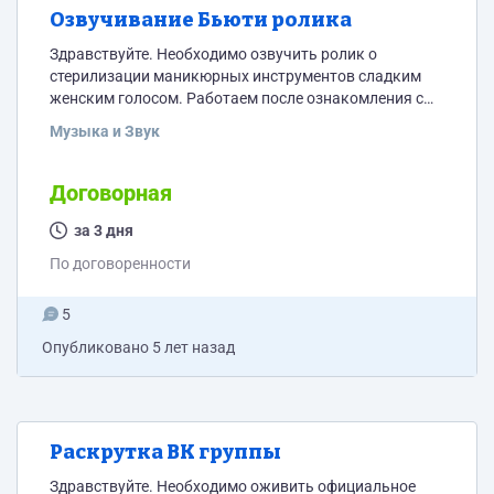
Озвучивание Бьюти ролика
Здравствуйте. Необходимо озвучить ролик о
стерилизации маникюрных инструментов сладким
женским голосом. Работаем после ознакомления с
примером работы / записью голоса и согласованием
Музыка и Звук
вашего гонорара. Просьба прикрепить к заявке демо
и указать желаемую сумму оплаты.
Договорная
за 3 дня
По договоренности
5
Опубликовано
5 лет назад
Раскрутка ВК группы
Здравствуйте. Необходимо оживить официальное