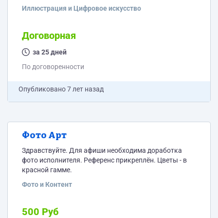
паровоз и проч.), подписи ( в итоге будет
Иллюстрация и Цифровое искусство
демонстрироваться без звука, но музыка будет в
любом случае), возможен вариант комикса.
Хронометраж — 3 минуты.
Договорная
за 25 дней
По договоренности
Опубликовано
7 лет назад
Фото Арт
Здравствуйте. Для афиши необходима доработка
фото исполнителя. Референс прикреплён. Цветы - в
красной гамме.
Фото и Контент
500 Руб