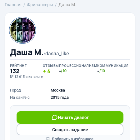
Главная
Фрилансеры
Даша М.
Даша М.
›
dasha_like
РЕЙТИНГ
ОТЗЫВЫ
ПРОФЕССИОНАЛИЗМ
КОММУНИКАЦИЯ
132
4
-
-
/10
/10
№ 12 615 в каталоге
Город
Москва
На сайте с
2015 года
Начать диалог
Создать задание
Добавить в избранное