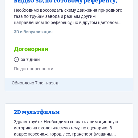
ВИДЕО 3D, по готовому референсу,
Необходимо воссоздать схему движения природного
газа по трубам завода и разным другим
направлениям по референсу, но в другом цветовом
решении, в 3D. Два эпизода: 1. Анимация процесса
3D и Визуализация
КСПГ https://yadi.sk/i/twz7sTaU6Wq3PA + будет
предоставлено описание и схемы. 2. Анимация
сбытовой инфраструктуры В сценарии значится:
Договорная
Метановоз загружается на заводе – едет до деревни.
Подъезжает к блоку регазификации. Станция
за 7 дней
регазификации, передвижение газа по трубам. Дома
По договоренности
загораются светом, люди...
Обновлено
7 лет назад
2D мультфильм
Здравствуйте. Необходимо создать анимационную
историю на экологическую тему, по сценарию. В
кадре: персонаж, город, лес, транспорт (машины,