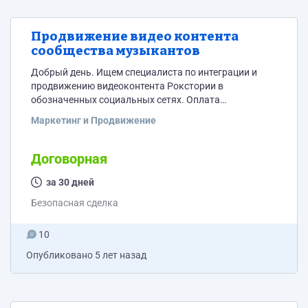
Продвижение видео контента
сообщества музыкантов
Добрый день. Ищем специалиста по интеграции и
продвижению видеоконтента Рокстории в
обозначенных социальных сетях. Оплата
ежемесячная, по договорённости. Материалы вроде:
Маркетинг и Продвижение
https://www.youtube.com/channel/UCRg3kWZXBugT4EhBi784
Огромная просьба в резюме сразу написать что вы
могли бы предложить и о какой стоимости может
Договорная
пойти речь.
за 30 дней
Безопасная сделка
10
Опубликовано
5 лет назад