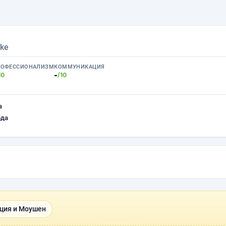
ike
РОФЕССИОНАЛИЗМ
КОММУНИКАЦИЯ
-
10
/10
а
ода
ция и Моушен