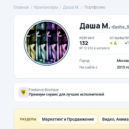
Главная
Фрилансеры
Даша М.
Портфолио
Даша М.
›
dasha_l
РЕЙТИНГ
ОТЗЫВЫ
П
132
4
-
/
№ 12 616 в каталоге
Город
Москв
На сайте с
2015 г
Freelance.Boutique
Премиум-сервис для лучших исполнителей
Маркетинг и Продвижение
Видео, Анима
РАЗДЕЛЫ