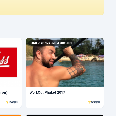
ВИДЕО, АНИМАЦИЯ И МОУШЕН
 год)
WorkOut Phuket 2017
64
0
58
0