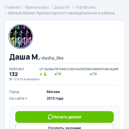
Главная
Фрилансеры
Даша М.
Портфолио
Малый бизнес Красногорского муниципального района
Даша М.
›
dasha_like
РЕЙТИНГ
ОТЗЫВЫ
ПРОФЕССИОНАЛИЗМ
КОММУНИКАЦИЯ
132
4
-
-
/10
/10
№ 12 613 в каталоге
Город
Москва
На сайте с
2015 года
Начать диалог
Создать задание