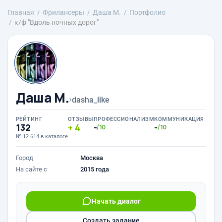
Главная
Фрилансеры
Даша М.
Портфолио
к/ф "Вдоль ночных дорог"
Даша М.
›
dasha_like
РЕЙТИНГ
ОТЗЫВЫ
ПРОФЕССИОНАЛИЗМ
КОММУНИКАЦИЯ
132
4
-
-
/10
/10
№ 12 614 в каталоге
Город
Москва
На сайте с
2015 года
Начать диалог
Создать задание