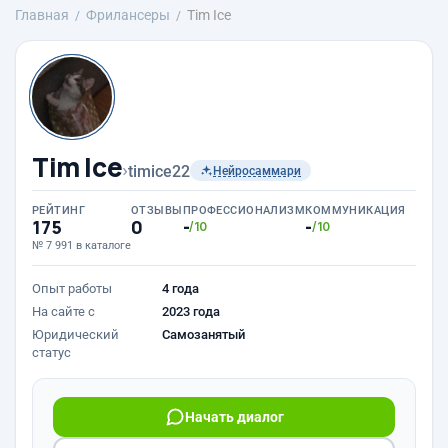
Главная
Фрилансеры
Tim Ice
Tim Ice
›
timice22
Нейросаммари
РЕЙТИНГ
ОТЗЫВЫ
ПРОФЕССИОНАЛИЗМ
КОММУНИКАЦИЯ
175
0
-
-
/10
/10
№ 7 991 в каталоге
Опыт работы
4 года
На сайте с
2023 года
Юридический
Самозанятый
статус
Начать диалог