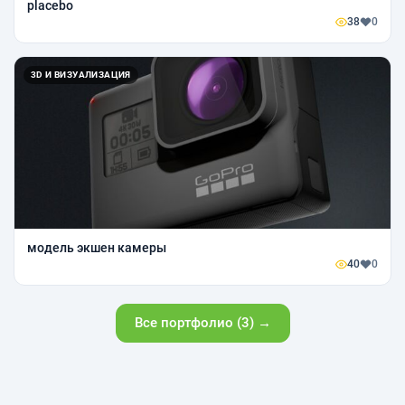
placebo
38
0
3D И ВИЗУАЛИЗАЦИЯ
модель экшен камеры
40
0
Все портфолио (3) →