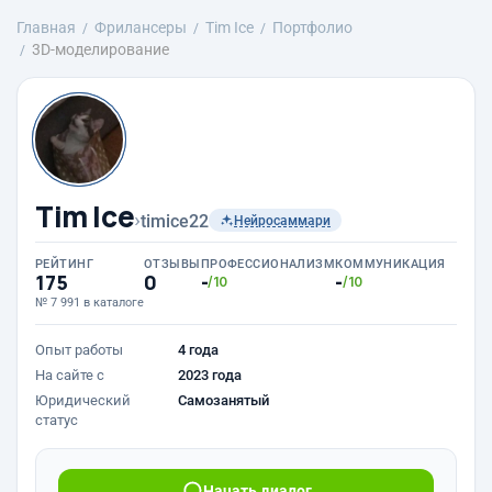
Главная
Фрилансеры
Tim Ice
Портфолио
3D-моделирование
Tim Ice
›
timice22
Нейросаммари
РЕЙТИНГ
ОТЗЫВЫ
ПРОФЕССИОНАЛИЗМ
КОММУНИКАЦИЯ
175
0
-
-
/10
/10
№ 7 991 в каталоге
Опыт работы
4 года
На сайте с
2023 года
Юридический
Самозанятый
статус
Начать диалог