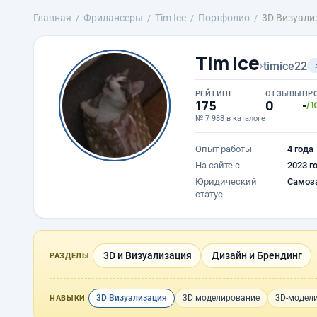
Главная
Фрилансеры
Tim Ice
Портфолио
3D Визуали
Tim Ice
›
timice22
РЕЙТИНГ
ОТЗЫВЫ
ПР
175
0
-
/1
№ 7 988 в каталоге
Опыт работы
4 года
На сайте с
2023 г
Юридический
Самоз
статус
3D и Визуализация
Дизайн и Брендинг
РАЗДЕЛЫ
3D Визуализация
3D моделирование
3D-модел
НАВЫКИ