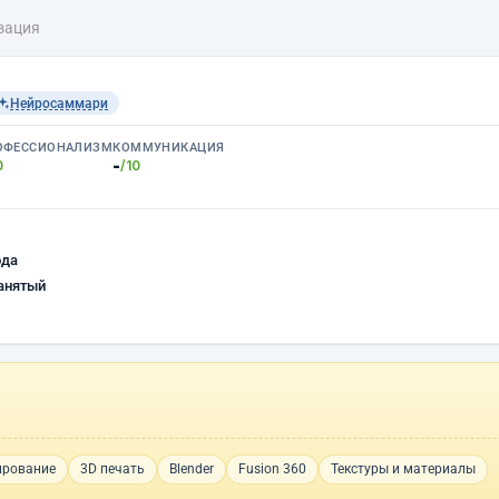
зация
Нейросаммари
ОФЕССИОНАЛИЗМ
КОММУНИКАЦИЯ
-
0
/10
ода
анятый
ирование
3D печать
Blender
Fusion 360
Текстуры и материалы