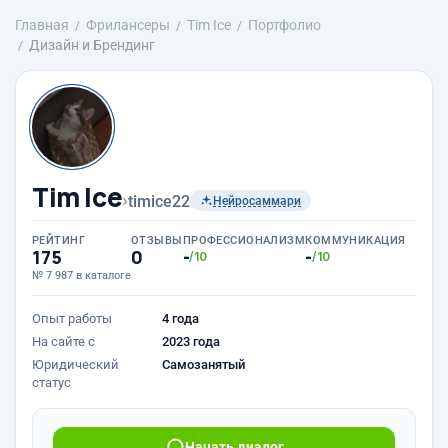
Главная
Фрилансеры
Tim Ice
Портфолио
Дизайн и Брендинг
Tim Ice
›
timice22
Нейросаммари
РЕЙТИНГ
ОТЗЫВЫ
ПРОФЕССИОНАЛИЗМ
КОММУНИКАЦИЯ
175
0
-
-
/10
/10
№ 7 987 в каталоге
Опыт работы
4 года
На сайте с
2023 года
Юридический
Самозанятый
статус
Начать диалог