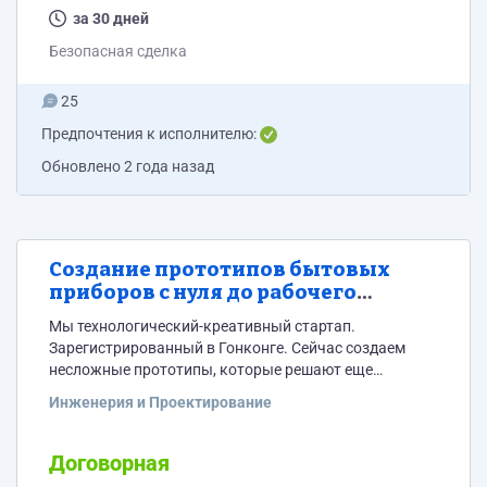
проектировать REST API - Работа с SQL - Docker...
за 30 дней
Безопасная сделка
25
Предпочтения к исполнителю:
Обновлено
2 года назад
Создание прототипов бытовых
приборов с нуля до рабочего
проекта для международных
Мы технологический-креативный стартап.
выставок
Зарегистрированный в Гонконге. Сейчас создаем
несложные прототипы, которые решают еще
нерешенные проблемы в жизни креативным путем,
Инженерия и Проектирование
для того, чтобы с размахом представить их на
главных мировых технологических выставках. Мы
постоянно ищем инженерные таланты, потому что на
Договорная
них держится весь прогресс. Нам нужны те, которые