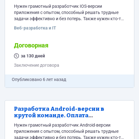
обсуждается предметно и выгодно
Нужен грамотный разработчик IOS-версии
для обеих сторон
приложения с опытом, способный решать трудные
задачи эффективно и без потерь. Также нужен кто-то,
кто может сделать Android-версию и BACK-END. (если
Веб-разработка и IT
у Вас есть такие, будем благодарны) Нужен человек с
опытом для создания следующего единорога.
Серьезный проект с большим потенциалом. Мы
Договорная
перевернем миллиардный рынок и захватим свой
большой кусок от него. Дальше возможно участие в
за 130 дней
проекте и получение в нем...
Заключение договора
Опубликовано
6 лет назад
Разработка Android-версии в
крутой команде. Оплата
обсуждается предметно и выгодно
Нужен грамотный разработчик Android-версии
для обеих сторон
приложения с опытом, способный решать трудные
задачи эффективно и без потерь. Также нужен кто-то,