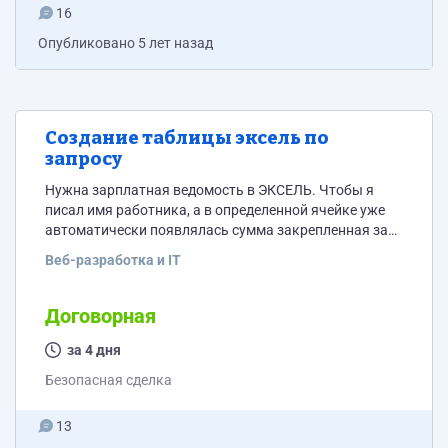
16
Опубликовано
5 лет назад
Создание таблицы эксель по
запросу
Нужна зарплатная ведомость в ЭКСЕЛЬ. Чтобы я
писал имя работника, а в определенной ячейке уже
автоматически появлялась сумма закрепленная за
этим именем То есть я пишу Вася в ячейке выходит
Веб-разработка и IT
3500. это ставка его я написал 10 раз Вася в
определенном диапазоне в ячейке будет 35000 или
же 10 раз по 3500 или какое-то подобное решение
Договорная
чтобы я когда составлял график работы потом не...
за 4 дня
Безопасная сделка
13