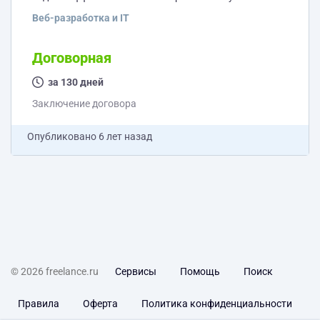
кто может сделать IOS-версию и BACK-END. (если у
Веб-разработка и IT
Вас есть такие, будем благодарны) Нужен человек с
опытом для создания следующего единорога.
Серьезный проект с большим потенциалом. Мы
Договорная
перевернем миллиардный рынок и захватим свой
большой кусок от него. Дальше возможно участие в
за 130 дней
проекте и получение в нем...
Заключение договора
Опубликовано
6 лет назад
© 2026 freelance.ru
Сервисы
Помощь
Поиск
Правила
Оферта
Политика конфиденциальности