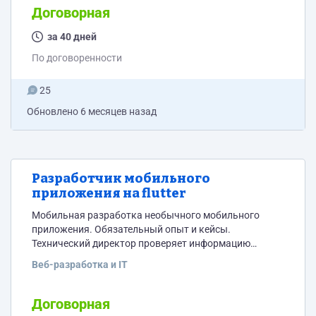
мы делаем по похоже стратегии, но без махинаций)
Договорная
Если видна нестандартная статистика мы получаем
инвестиции от фондов побольше на дальнейшее
за 40 дней
развитие, посев воронок...
По договоренности
25
Обновлено
6 месяцев назад
Разработчик мобильного
приложения на flutter
Мобильная разработка необычного мобильного
приложения. Обязательный опыт и кейсы.
Технический директор проверяет информацию
работу на каждом этапе. - разработка на Dart/Flutter
Веб-разработка и IT
под IOS/Android устройства - Умение работать с REST
API, делать HTTP запросы на сервер - Docker - Git
Бэкенд разработка - Знание Python - Умение работать
Договорная
с бэкхенд фреймворками FastAPI и/или Flask - Умение