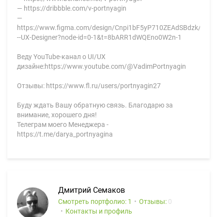
— https://dribbble.com/v-portnyagin
—
https://www.figma.com/design/Cnpi1bF5yP710ZEAdSBdzk/UI-
--UX-Designer?node-id=0-1&t=8bARR1dWQEno0W2n-1
Веду YouTube-канал о UI/UX
дизайне:https://www.youtube.com/@VadimPortnyagin
Отзывы: https://www.fl.ru/users/portnyagin27
Буду ждать Вашу обратную связь. Благодарю за
внимание, хорошего дня!
Телеграм моего Менеджера -
https://t.me/darya_portnyagina
Дмитрий Семаков
Смотреть портфолио: 1
Отзывы:
0
Контакты и профиль