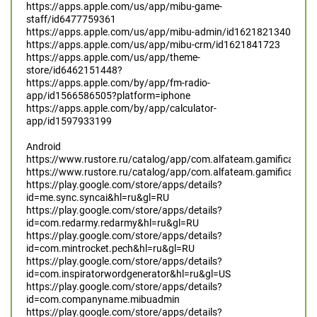
https://apps.apple.com/us/app/mibu-game-
staff/id6477759361
https://apps.apple.com/us/app/mibu-admin/id1621821340
https://apps.apple.com/us/app/mibu-crm/id1621841723
https://apps.apple.com/us/app/theme-
store/id6462151448?
https://apps.apple.com/by/app/fm-radio-
app/id1566586505?platform=iphone
https://apps.apple.com/by/app/calculator-
app/id1597933199
Android
https://www.rustore.ru/catalog/app/com.alfateam.gamification
https://www.rustore.ru/catalog/app/com.alfateam.gamification
https://play.google.com/store/apps/details?
id=me.sync.syncai&hl=ru&gl=RU
https://play.google.com/store/apps/details?
id=com.redarmy.redarmy&hl=ru&gl=RU
https://play.google.com/store/apps/details?
id=com.mintrocket.pech&hl=ru&gl=RU
https://play.google.com/store/apps/details?
id=com.inspiratorwordgenerator&hl=ru&gl=US
https://play.google.com/store/apps/details?
id=com.companyname.mibuadmin
https://play.google.com/store/apps/details?