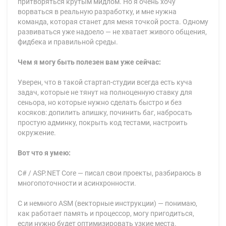
притворяться крутым мидлом. Но я очень хочу
ворваться в реальную разработку, и мне нужна
команда, которая станет для меня точкой роста. Одному
развиваться уже надоело — не хватает живого общения,
фидбека и правильной среды.
Чем я могу быть полезен вам уже сейчас:
Уверен, что в такой стартап-студии всегда есть куча
задач, которые не тянут на полноценную ставку для
сеньора, но которые нужно сделать быстро и без
косяков: допилить апишку, починить баг, набросать
простую админку, покрыть код тестами, настроить
окружение.
Вот что я умею:
C# / ASP.NET Core — писал свои проекты, разбираюсь в
многопоточности и асинхронности.
C и немного ASM (векторные инструкции) — понимаю,
как работает память и процессор, могу пригодиться,
если нужно будет оптимизировать узкие места.