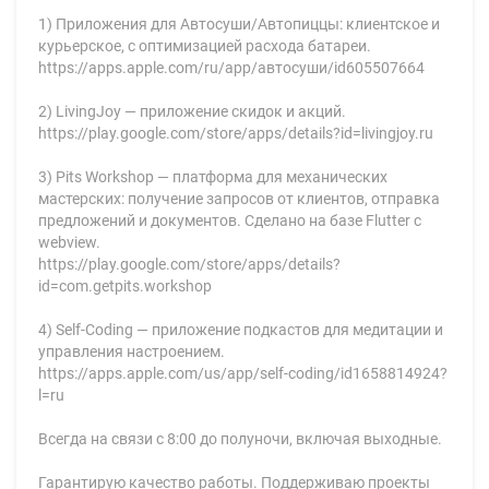
1) Приложения для Автосуши/Автопиццы: клиентское и
курьерское, с оптимизацией расхода батареи.
https://apps.apple.com/ru/app/автосуши/id605507664
2) LivingJoy — приложение скидок и акций.
https://play.google.com/store/apps/details?id=livingjoy.ru
3) Pits Workshop — платформа для механических
мастерских: получение запросов от клиентов, отправка
предложений и документов. Сделано на базе Flutter с
webview.
https://play.google.com/store/apps/details?
id=com.getpits.workshop
4) Self-Coding — приложение подкастов для медитации и
управления настроением.
https://apps.apple.com/us/app/self-coding/id1658814924?
l=ru
Всегда на связи с 8:00 до полуночи, включая выходные.
Гарантирую качество работы. Поддерживаю проекты