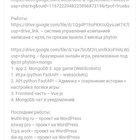
usp=sharing&ouid=116722294822589687319&rtpof=true&sd=tru
Работы:
https://drive.google.com/file/d/1Qg4P1hoPKKccQyoJet7A7DcYgE
usp=drive_link. – система управления компанией
написана с нуля, по срокам заняла 3 месяца phyton
https://drive.google.com/file/d/1px7bUSt2rLxmfkXoFHALWZuyg
usp=sharing – браузерная онлайн игра, реализовано под
фулл phyton+mongo
1. app 2. MongoDB 3. app game (WebScokets)
1. Игра (python FastAPI – websockets)
2. API python FastAPI – Админка + сохранение истории +
настройка логики игры
3. Frontend часть – Vue.js
4. MongoDb чат и уведомлений
Последние работы:
leutin-ing.ru – проект на WordPress
ezway.pro – проект на WordPress
fcpa.work– проект на WordPress
dia-sg.com – проект на WordPress