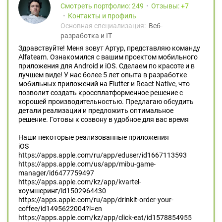
Смотреть портфолио: 249
Отзывы:
7
Контакты и профиль
Основная специализация:
Веб-
разработка и IT
Здравствуйте! Меня зовут Артур, представляю команду
Alfateam. Ознакомился с вашим проектом мобильного
приложения для Android и iOS. Сделаем по красоте и в
лучшем виде! У нас более 5 лет опыта в разработке
мобильных приложений на Flutter и React Native, что
позволит создать кроссплатформенное решение с
хорошей производительностью. Предлагаю обсудить
детали реализации и предложить оптимальное
решение. Готовы к созвону в удобное для вас время
Наши некоторые реализованные приложения
iOS
https://apps.apple.com/ru/app/eduser/id1667113593
https://apps.apple.com/us/app/mibu-game-
manager/id6477759497
https://apps.apple.com/kz/app/kvartel-
хоумшеринг/id1502964430
https://apps.apple.com/ru/app/drinkit-order-your-
coffee/id1495622004?l=en
https://apps.apple.com/kz/app/click-eat/id1578854955