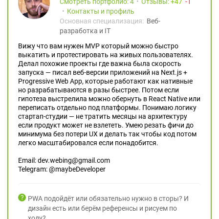
Смотреть портфолио: 4
Отзывы:
47
1
Контакты и профиль
Основная специализация:
Веб-
разработка и IT
Вижу что вам нужен MVP который можно быстро
выкатить и протестировать на живых пользователях.
Делал похожие проекты где важна была скорость
запуска — писал веб-версии приложений на Next.js +
Progressive Web App, которые работают как нативные
но разрабатываются в разы быстрее. Потом если
гипотеза выстрелила можно обернуть в React Native или
переписать отдельно под платформы. Понимаю логику
стартап-студии — не тратить месяцы на архитектуру
если продукт может не взлететь. Умею резать фичи до
минимума без потери UX и делать так чтобы код потом
легко масштабировался если понадобится.
Email: dev.webing@gmail.com
Telegram: @maybeDeveloper
PWA подойдёт или обязательно нужно в сторы? И
дизайн есть или берём референсы и рисуем по
ходу?