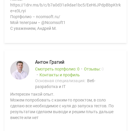
https://1drv.ms/b/c/b7a0d31a9dae1bc5/EeH6JPdpBbpKtrkA
e=e3Lryi
Портфолио – ncomsoft.ru/
Мой телеграм – @Ncomsoft1
С уважением, Андрей М.
Антон Гратий
Смотреть портфолио: 0
Отзывы:
0
Контакты и профиль
Основная специализация:
Веб-
разработка и IT
Интересен такой опыт.
Можем попробовать с каким-то проектом, в соло
сделаю все необходимое с нуля до запуска тестов. По
результатам сделаем выводи и решим плыть дальше
вместе или нет