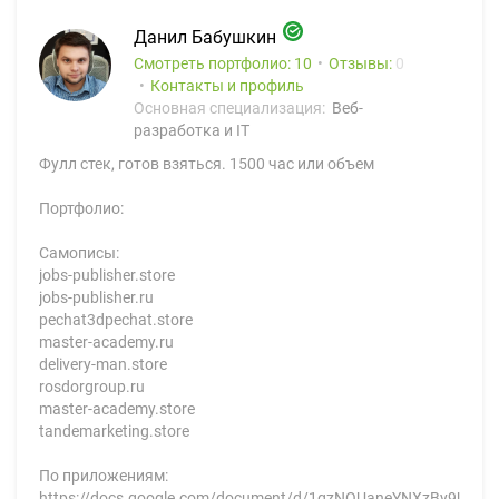
Данил Бабушкин
Смотреть портфолио: 10
Отзывы:
0
Контакты и профиль
Основная специализация:
Веб-
разработка и IT
Фулл стек, готов взяться. 1500 час или объем
Портфолио:
Самописы:
jobs-publisher.store
jobs-publisher.ru
pechat3dpechat.store
master-academy.ru
delivery-man.store
rosdorgroup.ru
master-academy.store
tandemarketing.store
По приложениям:
https://docs.google.com/document/d/1gzNOUaneYNXzBy9Uuv