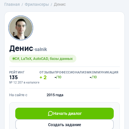
Главная
Фрилансеры
Денис
Денис
›
salnik
C#, LaTeX, AutoCAD, базы данных
РЕЙТИНГ
ОТЗЫВЫ
ПРОФЕССИОНАЛИЗМ
КОММУНИКАЦИЯ
135
2
-
-
/10
/10
№ 12 207 в каталоге
На сайте с
2015 года
Начать диалог
Создать задание