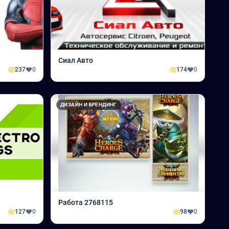
Сиал Авто
237
0
174
0
ДИЗАЙН И БРЕНДИНГ
Работа 2768115
127
0
98
0