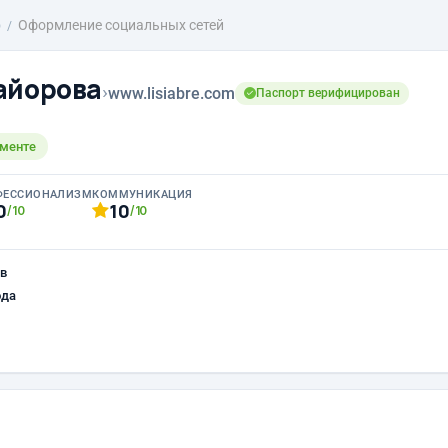
о
Оформление социальных сетей
айорова
›
www.lisiabre.com
Паспорт верифицирован
ементе
ФЕССИОНАЛИЗМ
КОММУНИКАЦИЯ
0
10
/10
/10
в
ода