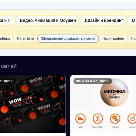
а и IT
Видео, Анимация и Моушен
Дизайн и Брендинг
М
рафика
Логотипы
Оформление социальных сетей
Полиграфия
По
 сетей
РЕНДИНГ
ДИЗАЙН И БРЕНДИНГ