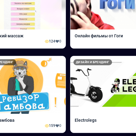
кий массаж
Онлайн фильмы от Гоги
124
0
РЕНДИНГ
ДИЗАЙН И БРЕНДИНГ
Тамбова
Electrolegs
159
0