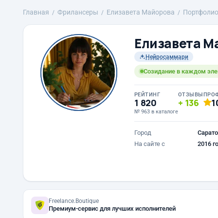
Главная
Фрилансеры
Елизавета Майорова
Портфоли
Елизавета М
Нейросаммари
Созидание в каждом эл
РЕЙТИНГ
ОТЗЫВЫ
ПРО
1 820
136
1
№ 963 в каталоге
Город
Сарато
На сайте с
2016 г
Freelance.Boutique
Премиум-сервис для лучших исполнителей