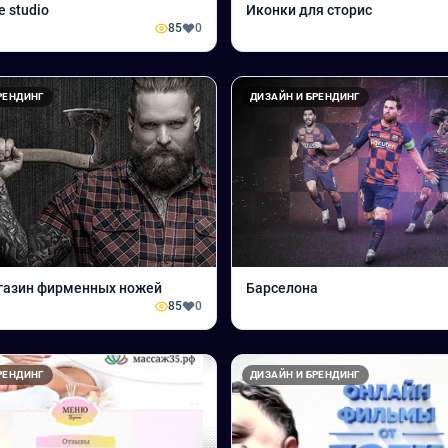
 studio
Иконки для сторис
85
0
РЕНДИНГ
ДИЗАЙН И БРЕНДИНГ
агазин фирменных ножей
Барселона
85
0
РЕНДИНГ
ДИЗАЙН И БРЕНДИНГ