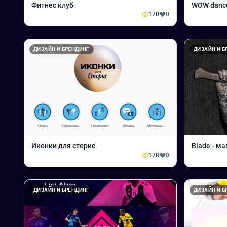
Фитнес клуб
WOW dance
170
0
ДИЗАЙН И БРЕНДИНГ
ДИЗАЙН И Б
Иконки для сторис
Blade - м
178
0
ДИЗАЙН И БРЕНДИНГ
ДИЗАЙН И Б