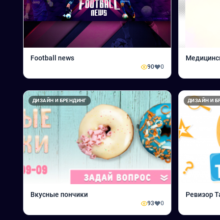
Football news
Медицинс
90
0
ДИЗАЙН И БРЕНДИНГ
ДИЗАЙН И Б
Вкусные пончики
Ревизор 
93
0