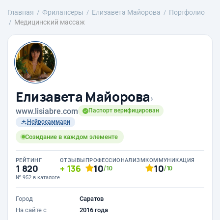
Главная
Фрилансеры
Елизавета Майорова
Портфолио
Медицинский массаж
Елизавета Майорова
›
www.lisiabre.com
Паспорт верифицирован
Нейросаммари
Созидание в каждом элементе
РЕЙТИНГ
ОТЗЫВЫ
ПРОФЕССИОНАЛИЗМ
КОММУНИКАЦИЯ
1 820
136
10
10
/10
/10
№ 952 в каталоге
Город
Саратов
На сайте с
2016 года