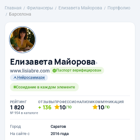
Главная
Фрилансеры
Елизавета Майорова
Портфолио
Барселона
Елизавета Майорова
›
www.lisiabre.com
Паспорт верифицирован
Нейросаммари
Созидание в каждом элементе
РЕЙТИНГ
ОТЗЫВЫ
ПРОФЕССИОНАЛИЗМ
КОММУНИКАЦИЯ
1 820
136
10
10
/10
/10
№ 954 в каталоге
Город
Саратов
На сайте с
2016 года