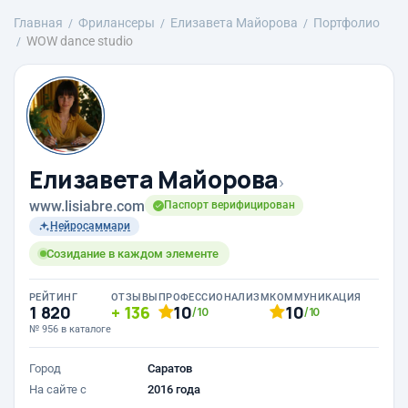
Главная
Фрилансеры
Елизавета Майорова
Портфолио
WOW dance studio
Елизавета Майорова
›
www.lisiabre.com
Паспорт верифицирован
Нейросаммари
Созидание в каждом элементе
РЕЙТИНГ
ОТЗЫВЫ
ПРОФЕССИОНАЛИЗМ
КОММУНИКАЦИЯ
1 820
136
10
10
/10
/10
№ 956 в каталоге
Город
Саратов
На сайте с
2016 года