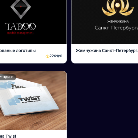
ованые логотипы
Жемчужина Санкт-Петербург
226
0
РЕНДИНГ
на Twist