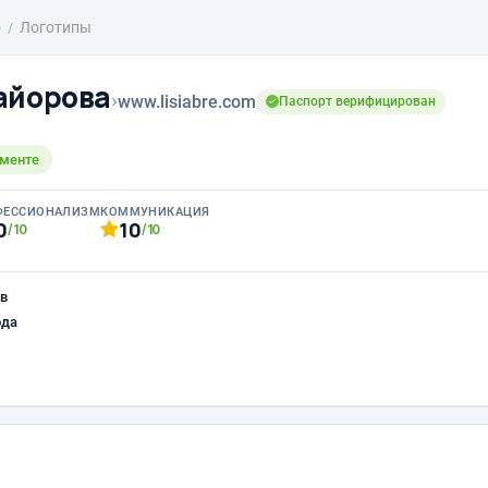
о
Логотипы
айорова
›
www.lisiabre.com
Паспорт верифицирован
ементе
ФЕССИОНАЛИЗМ
КОММУНИКАЦИЯ
0
10
/10
/10
в
ода