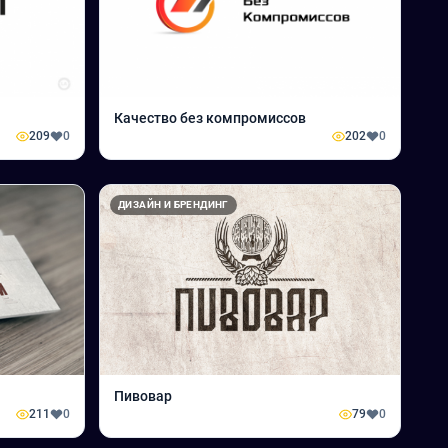
Качество без компромиссов
209
0
202
0
ДИЗАЙН И БРЕНДИНГ
Пивовар
211
0
79
0