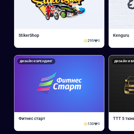
StikerShop
Kenguru
295
0
ДИЗАЙН И БРЕНДИНГ
ДИЗАЙН И Б
Фитнес старт
TTT 5 тюн
130
0