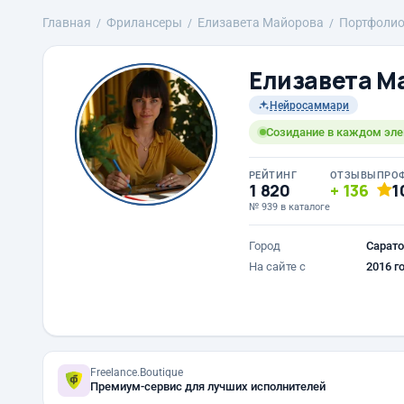
Главная
Фрилансеры
Елизавета Майорова
Портфоли
Елизавета М
Нейросаммари
Созидание в каждом эл
РЕЙТИНГ
ОТЗЫВЫ
ПРО
1 820
136
1
№ 939 в каталоге
Город
Сарато
На сайте с
2016 г
Freelance.Boutique
Премиум-сервис для лучших исполнителей