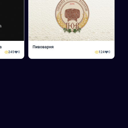
а
Пивоварня
245
0
124
0