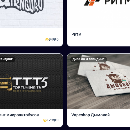
Ритм
94
0
РЕНДИНГ
ДИЗАЙН И БРЕНДИНГ
инг микроавтобусов
Vapeshop Дымовой
129
0