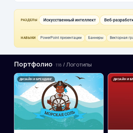
Искусственный интеллект
Веб-разработк
РАЗДЕЛЫ
PowerPoint презентации
Баннеры
Векторная г
НАВЫКИ
Портфолио
/ Логотипы
· 118
ДИЗАЙН И БРЕНДИНГ
ДИЗАЙН И Б