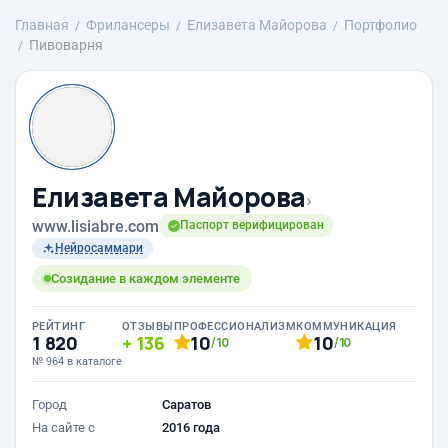
Главная
Фрилансеры
Елизавета Майорова
Портфолио
Пивоварня
Елизавета Майорова
›
www.lisiabre.com
Паспорт верифицирован
Нейросаммари
Созидание в каждом элементе
РЕЙТИНГ
ОТЗЫВЫ
ПРОФЕССИОНАЛИЗМ
КОММУНИКАЦИЯ
1 820
136
10
10
/10
/10
№ 964 в каталоге
Город
Саратов
На сайте с
2016 года