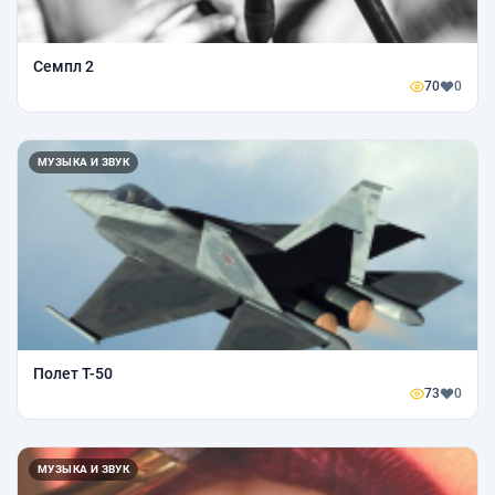
Семпл 2
70
0
МУЗЫКА И ЗВУК
Полет Т-50
73
0
МУЗЫКА И ЗВУК