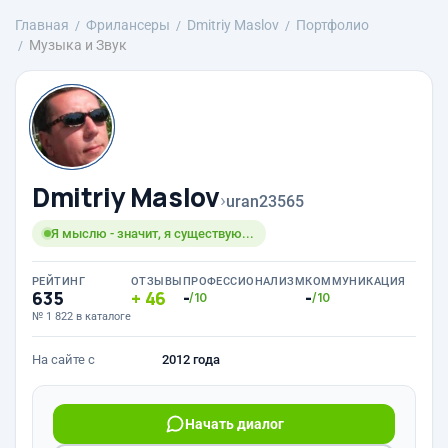
Главная
Фрилансеры
Dmitriy Maslov
Портфолио
Музыка и Звук
Dmitriy Maslov
›
uran23565
Я мыслю - значит, я существую...
РЕЙТИНГ
ОТЗЫВЫ
ПРОФЕССИОНАЛИЗМ
КОММУНИКАЦИЯ
635
46
-
-
/10
/10
№ 1 822 в каталоге
На сайте с
2012 года
Начать диалог