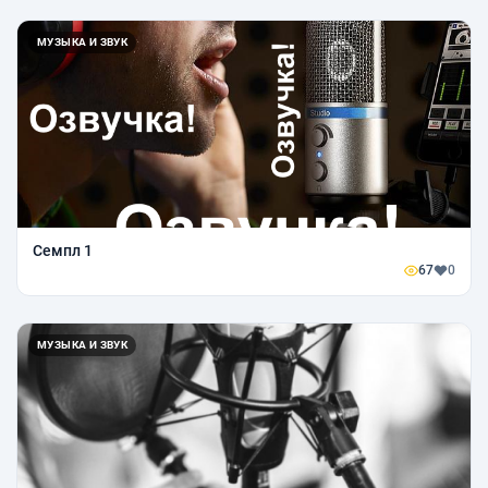
МУЗЫКА И ЗВУК
Семпл 1
67
0
МУЗЫКА И ЗВУК