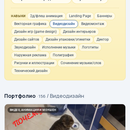
2д/флеш анимация
Landing Page
Баннеры
НАВЫКИ
Векторная графика
Видеодизайн
Видеомонтаж
Дизайн игр (game design)
Дизайн интерьеров
Дизайн сайтов
Дизайн упаковки/этикетки
Диктор
Звукодизайн
Исполнение музыки
Логотипы
Наружная реклама
Полиграфия
Рисунки и иллюстрации
Сочинение музыки/слов
Технический дизайн
Портфолио
/ Видеодизайн
· 156
ВИДЕО, АНИМАЦИЯ И МОУШЕН