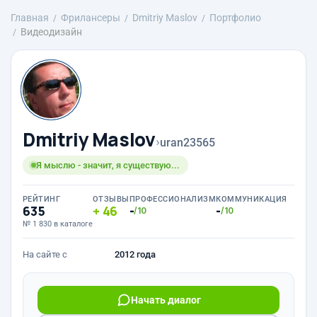
Главная
Фрилансеры
Dmitriy Maslov
Портфолио
Видеодизайн
Dmitriy Maslov
›
uran23565
Я мыслю - значит, я существую...
РЕЙТИНГ
ОТЗЫВЫ
ПРОФЕССИОНАЛИЗМ
КОММУНИКАЦИЯ
635
46
-
-
/10
/10
№ 1 830 в каталоге
На сайте с
2012 года
Начать диалог