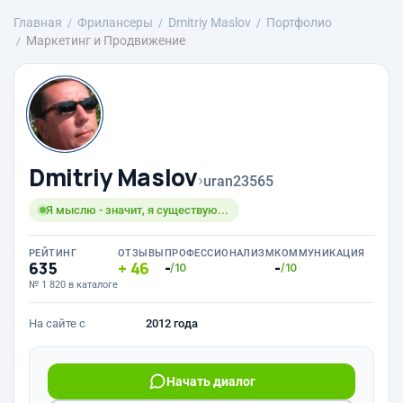
Главная
Фрилансеры
Dmitriy Maslov
Портфолио
Маркетинг и Продвижение
Dmitriy Maslov
›
uran23565
Я мыслю - значит, я существую...
РЕЙТИНГ
ОТЗЫВЫ
ПРОФЕССИОНАЛИЗМ
КОММУНИКАЦИЯ
635
46
-
-
/10
/10
№ 1 820 в каталоге
На сайте с
2012 года
Начать диалог