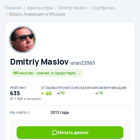
Главная
Фрилансеры
Dmitriy Maslov
Портфолио
Видео, Анимация и Моушен
Dmitriy Maslov
›
uran23565
Я мыслю - значит, я существую...
РЕЙТИНГ
ОТЗЫВЫ
ПРОФЕССИОНАЛИЗМ
КОММУНИКАЦИЯ
635
46
-
-
/10
/10
№ 1 808 в каталоге
На сайте с
2012 года
Начать диалог