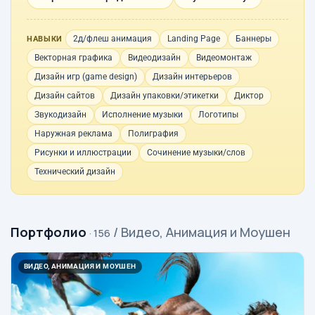
2д/флеш анимация
Landing Page
Баннеры
НАВЫКИ
Векторная графика
Видеодизайн
Видеомонтаж
Дизайн игр (game design)
Дизайн интерьеров
Дизайн сайтов
Дизайн упаковки/этикетки
Диктор
Звукодизайн
Исполнение музыки
Логотипы
Наружная реклама
Полиграфия
Рисунки и иллюстрации
Сочинение музыки/слов
Технический дизайн
Портфолио
/ Видео, Анимация и Моушен
· 156
ВИДЕО, АНИМАЦИЯ И МОУШЕН