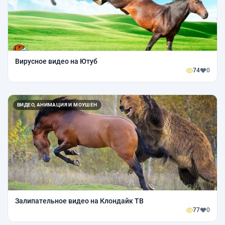
Вирусное видео на Ютуб
74
0
ВИДЕО, АНИМАЦИЯ И МОУШЕН
Залипательное видео на Клондайк ТВ
77
0