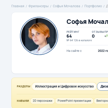
Главная
Фрилансеры
Софья Мочалова
Портфолио
Д
Софья Моча
РЕЙТИНГ
ОТЗЫВЫ
П
64
0
-
/
№ 64 126 в каталоге
На сайте с
2022 г
Иллюстрация и Цифровое искусство
Диза
РАЗДЕЛЫ
2D персонажи
PowerPoint презентации
Векторн
НАВЫКИ