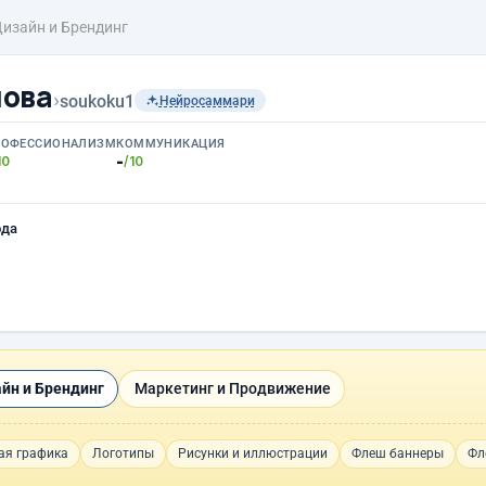
изайн и Брендинг
лова
›
soukoku1
Нейросаммари
РОФЕССИОНАЛИЗМ
КОММУНИКАЦИЯ
-
10
/10
ода
йн и Брендинг
Маркетинг и Продвижение
ая графика
Логотипы
Рисунки и иллюстрации
Флеш баннеры
Фл