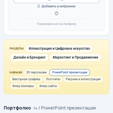
Добавить в избранное
Пожаловаться на профиль
Иллюстрация и Цифровое искусство
РАЗДЕЛЫ
Дизайн и Брендинг
Маркетинг и Продвижение
2D персонажи
PowerPoint презентации
НАВЫКИ
Векторная графика
Логотипы
Рисунки и иллюстрации
Флеш баннеры
Флеш сайты
Портфолио
/ PowerPoint презентации
· 14