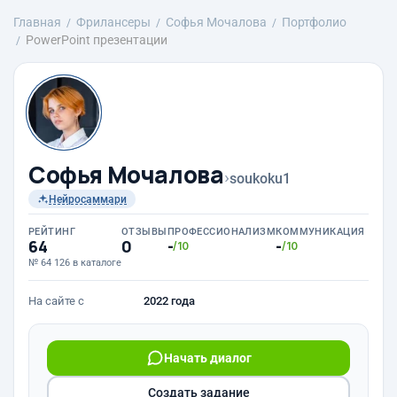
Главная
Фрилансеры
Софья Мочалова
Портфолио
PowerPoint презентации
Софья Мочалова
›
soukoku1
Нейросаммари
РЕЙТИНГ
ОТЗЫВЫ
ПРОФЕССИОНАЛИЗМ
КОММУНИКАЦИЯ
64
0
-
-
/10
/10
№ 64 126 в каталоге
На сайте с
2022 года
Начать диалог
Создать задание