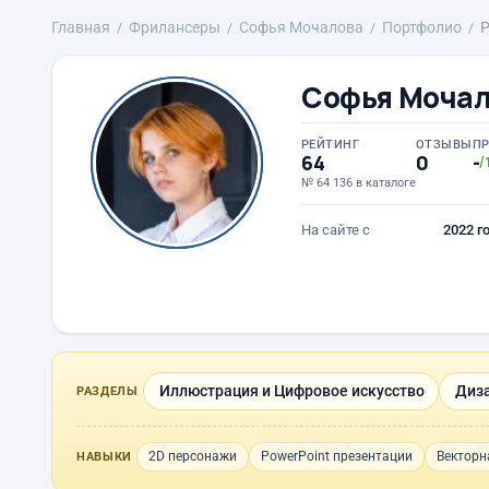
Главная
Фрилансеры
Софья Мочалова
Портфолио
Р
Софья Моча
РЕЙТИНГ
ОТЗЫВЫ
П
64
0
-
/
№ 64 136 в каталоге
На сайте с
2022 г
Иллюстрация и Цифровое искусство
Диза
РАЗДЕЛЫ
2D персонажи
PowerPoint презентации
Векторн
НАВЫКИ