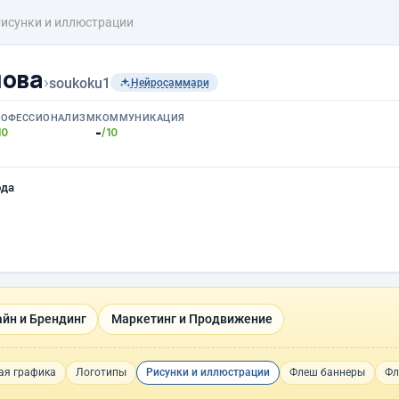
исунки и иллюстрации
лова
›
soukoku1
Нейросаммари
РОФЕССИОНАЛИЗМ
КОММУНИКАЦИЯ
-
10
/10
ода
йн и Брендинг
Маркетинг и Продвижение
ая графика
Логотипы
Рисунки и иллюстрации
Флеш баннеры
Фл