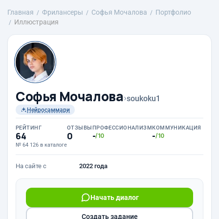
Главная
Фрилансеры
Софья Мочалова
Портфолио
Иллюстрация
Софья Мочалова
›
soukoku1
Нейросаммари
РЕЙТИНГ
ОТЗЫВЫ
ПРОФЕССИОНАЛИЗМ
КОММУНИКАЦИЯ
64
0
-
-
/10
/10
№ 64 126 в каталоге
На сайте с
2022 года
Начать диалог
Создать задание