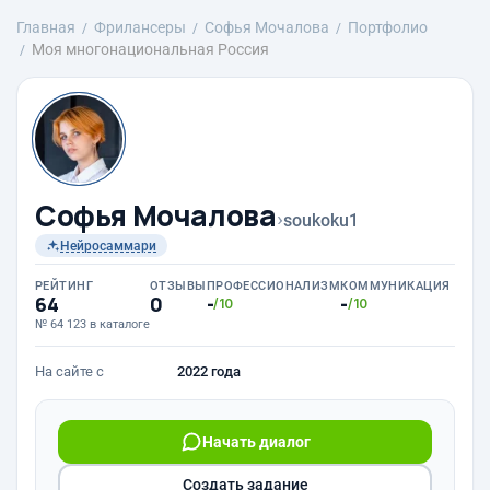
Главная
Фрилансеры
Софья Мочалова
Портфолио
Моя многонациональная Россия
Софья Мочалова
›
soukoku1
Нейросаммари
РЕЙТИНГ
ОТЗЫВЫ
ПРОФЕССИОНАЛИЗМ
КОММУНИКАЦИЯ
64
0
-
-
/10
/10
№ 64 123 в каталоге
На сайте с
2022 года
Начать диалог
Создать задание