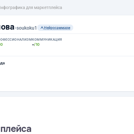
нфографика для маркетплейса
лова
›
soukoku1
Нейросаммари
РОФЕССИОНАЛИЗМ
КОММУНИКАЦИЯ
-
10
/10
ода
тплейса