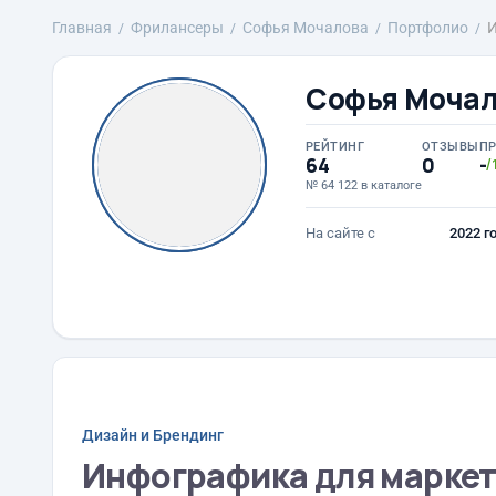
Главная
Фрилансеры
Софья Мочалова
Портфолио
И
Софья Моча
РЕЙТИНГ
ОТЗЫВЫ
П
64
0
-
/
№ 64 122 в каталоге
На сайте с
2022 г
Дизайн и Брендинг
Инфографика для марке