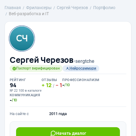
Главная
Фрилансеры
Сергей Черезов
Портфолио
Веб-разработка и IT
Сергей Черезов
›
sergtche
Паспорт верифицирован
Нейросаммари
РЕЙТИНГ
ОТЗЫВЫ
ПРОФЕССИОНАЛИЗМ
94
12
1
-
/10
/
№ 22 100 в каталоге
КОММУНИКАЦИЯ
-
/10
На сайте с
2011 года
Начать диалог