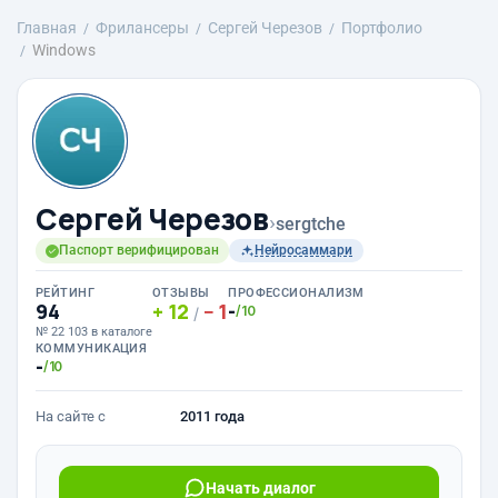
Главная
Фрилансеры
Сергей Черезов
Портфолио
Windows
Сергей Черезов
›
sergtche
Паспорт верифицирован
Нейросаммари
РЕЙТИНГ
ОТЗЫВЫ
ПРОФЕССИОНАЛИЗМ
94
12
1
-
/10
/
№ 22 103 в каталоге
КОММУНИКАЦИЯ
-
/10
На сайте с
2011 года
Начать диалог