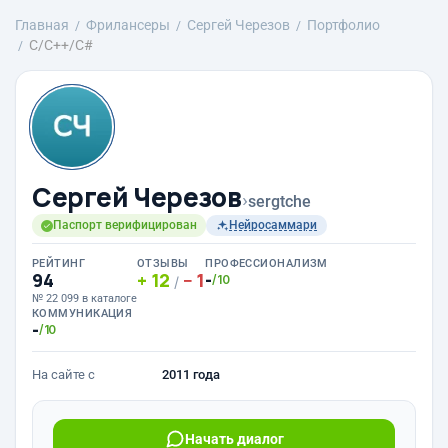
Главная
Фрилансеры
Сергей Черезов
Портфолио
C/C++/C#
Сергей Черезов
›
sergtche
Паспорт верифицирован
Нейросаммари
РЕЙТИНГ
ОТЗЫВЫ
ПРОФЕССИОНАЛИЗМ
94
12
1
-
/10
/
№ 22 099 в каталоге
КОММУНИКАЦИЯ
-
/10
На сайте с
2011 года
Начать диалог