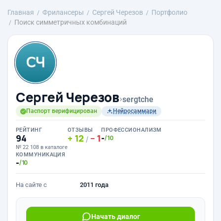
Главная
Фрилансеры
Сергей Черезов
Портфолио
Поиск симметричных комбинаций
Сергей Черезов
›
sergtche
Паспорт верифицирован
Нейросаммари
РЕЙТИНГ
ОТЗЫВЫ
ПРОФЕССИОНАЛИЗМ
94
12
1
-
/10
/
№ 22 108 в каталоге
КОММУНИКАЦИЯ
-
/10
На сайте с
2011 года
Начать диалог