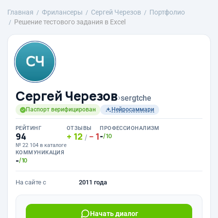
Главная
Фрилансеры
Сергей Черезов
Портфолио
Решение тестового задания в Excel
Сергей Черезов
›
sergtche
Паспорт верифицирован
Нейросаммари
РЕЙТИНГ
ОТЗЫВЫ
ПРОФЕССИОНАЛИЗМ
94
12
1
-
/10
/
№ 22 104 в каталоге
КОММУНИКАЦИЯ
-
/10
На сайте с
2011 года
Начать диалог