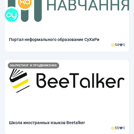
Портал неформального образование СуХаРи
54
0
МАРКЕТИНГ И ПРОДВИЖЕНИЕ
Школа иностранных языков Beetalker
55
0