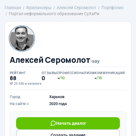
Главная
Фрилансеры
Алексей Серомолот
Портфолио
Портал неформального образование СуХаРи
Алексей Серомолот
›
say
РЕЙТИНГ
ОТЗЫВЫ
ПРОФЕССИОНАЛИЗМ
КОММУНИКАЦИЯ
88
0
-
-
/10
/10
№ 25 536 в каталоге
Город
Харьков
На сайте с
2020 года
Начать диалог
Создать задание