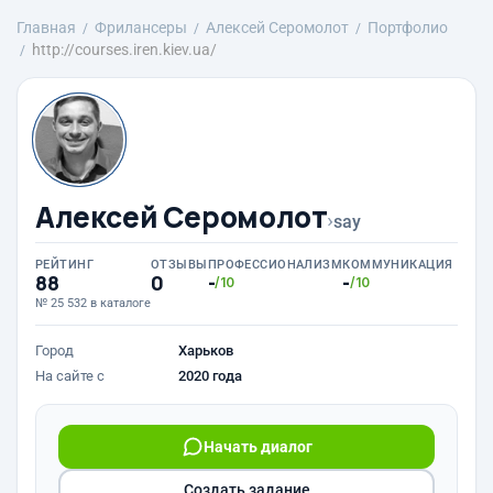
Главная
Фрилансеры
Алексей Серомолот
Портфолио
http://courses.iren.kiev.ua/
Алексей Серомолот
›
say
РЕЙТИНГ
ОТЗЫВЫ
ПРОФЕССИОНАЛИЗМ
КОММУНИКАЦИЯ
88
0
-
-
/10
/10
№ 25 532 в каталоге
Город
Харьков
На сайте с
2020 года
Начать диалог
Создать задание