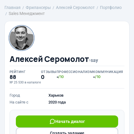
Главная
Фрилансеры
Алексей Серомолот
Портфолио
Sales Менеджмент
Алексей Серомолот
›
say
РЕЙТИНГ
ОТЗЫВЫ
ПРОФЕССИОНАЛИЗМ
КОММУНИКАЦИЯ
88
0
-
-
/10
/10
№ 25 530 в каталоге
Город
Харьков
На сайте с
2020 года
Начать диалог
Создать задание